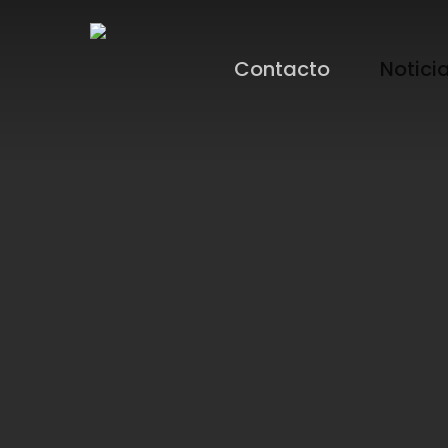
Contacto
Notici
Hit enter to search or ESC to close