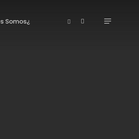
Ski
t
Instagram
search
¿Quiénes Somos?
Menu
mai
conten