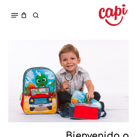
Ski
Menu
search
t
mai
conten
Bienvenido a