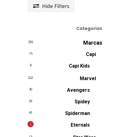
Hide
Filters
Categorías
Marcas
292
75
Capi
8
Capi Kids
102
Marvel
30
Avengers
16
Spidey
45
Spiderman
1
Eternals
13