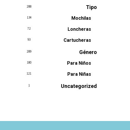
Tipo
288
134
Mochilas
72
Loncheras
93
Cartucheras
Género
289
180
Para Niños
121
Para Niñas
Uncategorized
1