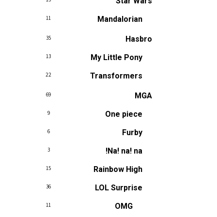
Star Wars
11
Mandalorian
35
Hasbro
13
My Little Pony
22
Transformers
69
MGA
9
One piece
6
Furby
3
Na! na! na!
15
Rainbow High
36
LOL Surprise
11
OMG