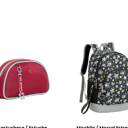
artuchera / Estuche
Mochila / Morral Estre