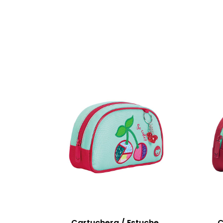
Cartuchera / Estuche
C