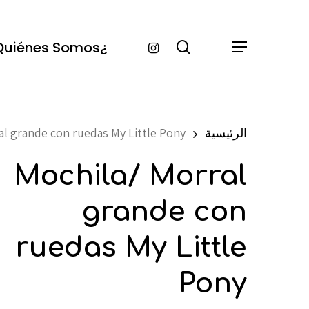
Ski
t
Instagram
search
¿Quiénes Somos?
Menu
mai
conten
الرئيسية
al grande con ruedas My Little Pony
Mochila/ Morral
grande con
ruedas My Little
Pony