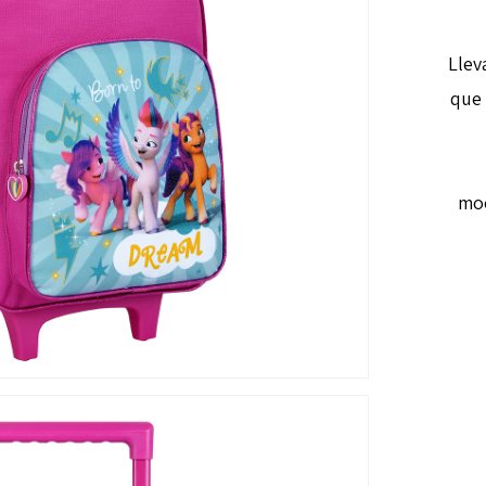
¡Lle
que 
moc