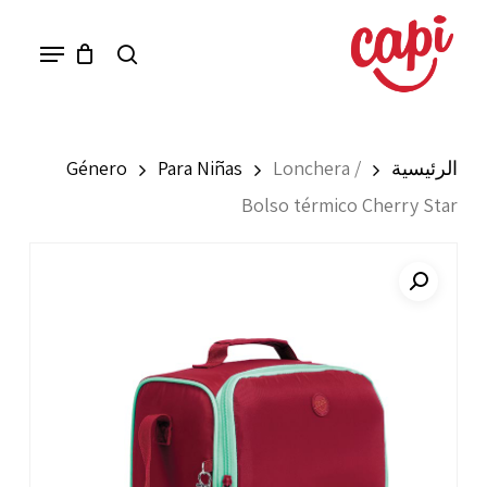
Ski
Menu
search
t
mai
conten
الرئيسية
Lonchera /
Para Niñas
Género
Bolso térmico Cherry Star