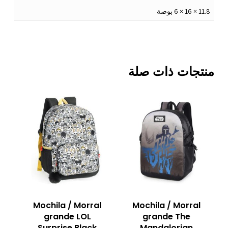
11.8 × 16 × 6 بوصة
منتجات ذات صلة
Mochila / Morral
Mochila / Morral
grande LOL
grande The
Surprise Black
Mandalorian