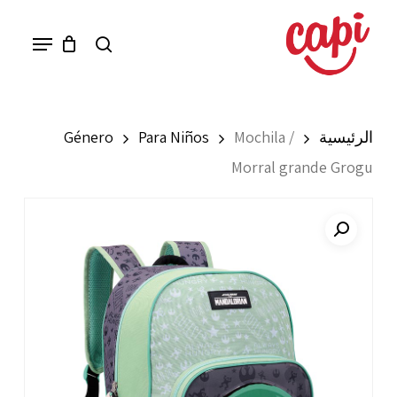
Ski
Menu
search
t
mai
conten
الرئيسية
Mochila /
Para Niños
Género
Morral grande Grogu