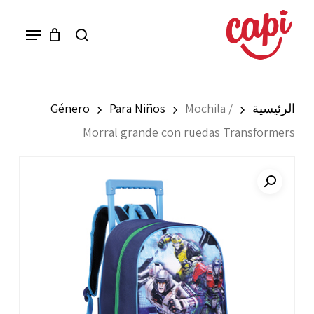
Ski
Menu
search
t
mai
conten
الرئيسية
Mochila /
Para Niños
Género
Morral grande con ruedas Transformers