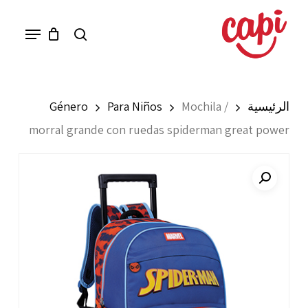
Ski
Menu
search
t
mai
conten
الرئيسية
Mochila /
Para Niños
Género
morral grande con ruedas spiderman great power