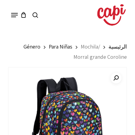
Ski
Menu
search
t
mai
conten
الرئيسية
Mochila/
Para Niñas
Género
Morral grande Coroline