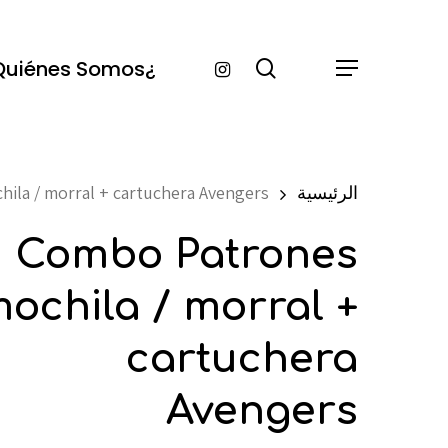
Ski
t
Instagram
search
¿Quiénes Somos?
Menu
mai
conten
الرئيسية
ila / morral + cartuchera Avengers
Combo Patrones
ochila / morral +
cartuchera
Avengers