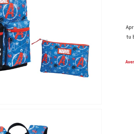
Apr
tu 
Ave