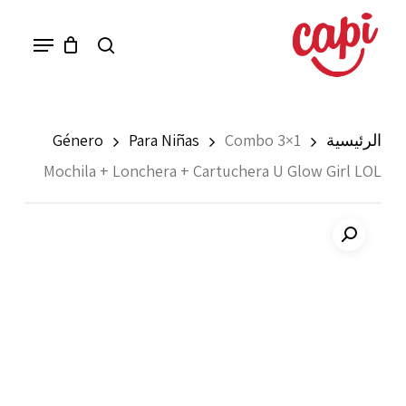
Ski
Menu
search
t
mai
conten
الرئيسية
Combo 3×1
Para Niñas
Género
Mochila + Lonchera + Cartuchera U Glow Girl LOL