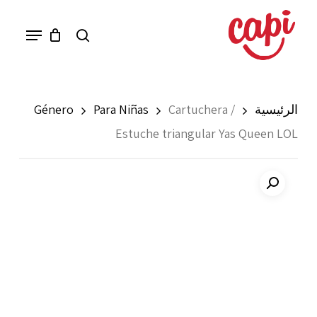
Ski
Menu
search
t
mai
conten
الرئيسية
Cartuchera /
Para Niñas
Género
Estuche triangular Yas Queen LOL