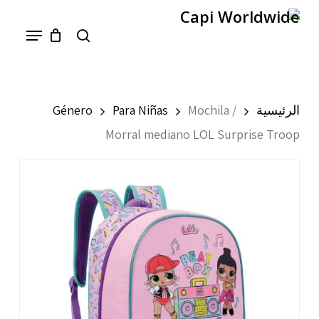
Ski
Menu
search
t
mai
conten
الرئيسية
Mochila /
Para Niñas
Género
Morral mediano LOL Surprise Troop