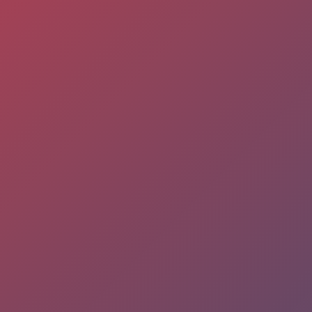
Tu 
Tu correo elect
Tu mensaje (opc