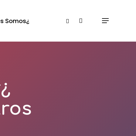
Ski
t
Instagram
search
¿Quiénes Somos?
Menu
mai
conten
r
ros