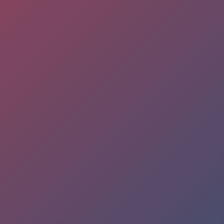
nombre
rónico
Asunto
ional)