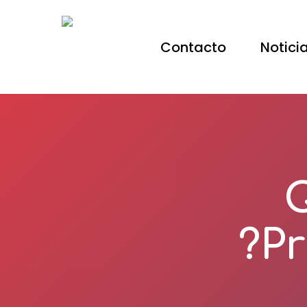
Contacto
Notici
Hit enter to search or ESC to close
¿
Pr