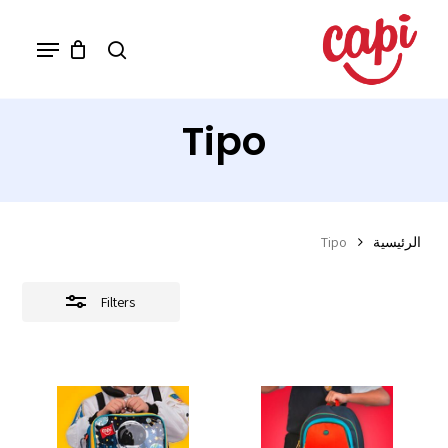
Ski
Menu
search
Close
t
Filters
mai
conten
Tipo
الرئيسية
Tipo
Filters