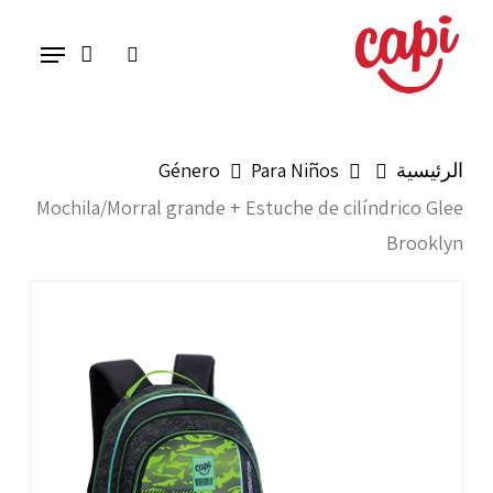
Ski
Menu
search
t
mai
conten
الرئيسية
Para Niños
Género
Mochila/Morral grande + Estuche de cilíndrico Glee
Brooklyn