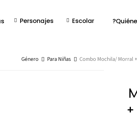
Personajes
Escolar
as
Género
Para Niñas
Combo Mochila/ Morral +
M
+