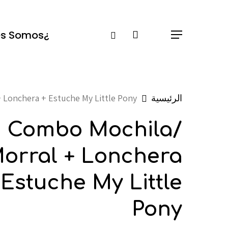
Ski
t
Instagram
search
¿Quiénes Somos?
Menu
mai
conten
الرئيسية
 Lonchera + Estuche My Little Pony
Combo Mochila/
orral + Lonchera
 Estuche My Little
Pony