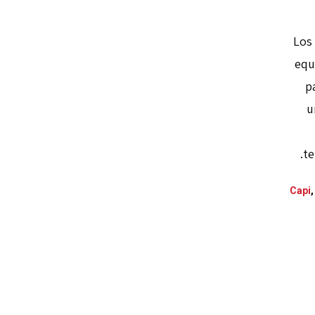
Los
equ
p
u
te
Capi