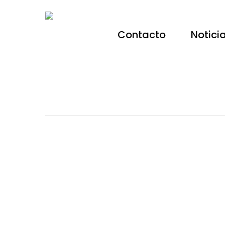
Contacto
Notici
Hit enter to search or ESC to close